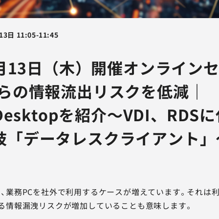
13日
11:05
-
11:45
2月13日（木）開催オンライン
からの情報流出リスクを低減｜
wDesktopを紹介～VDI、RDS
肢「データレスクライアント」
、業務PCを社外で利用するケースが増えています。それは
る情報漏洩リスクが増加していることも意味します。