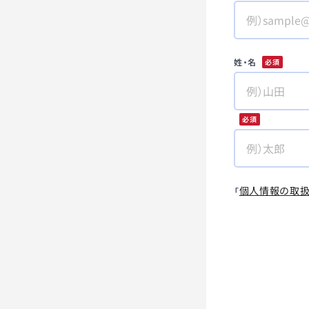
姓・名
*
*
個人情報の取
「